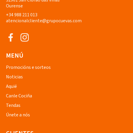
32901 San Cibrao das Viñas
Ourense
+34 988 211 013
atencionalcliente@grupocuevas.com
MENÚ
Promocións e sorteos
Noticias
Aquié
Canle Cociña
Tendas
Únete a nós