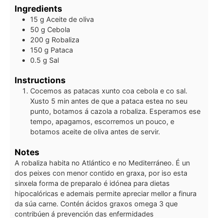
Ingredients
15
g
Aceite de oliva
50
g
Cebola
200
g
Robaliza
150
g
Pataca
0.5
g
Sal
Instructions
Cocemos as patacas xunto coa cebola e co sal.
Xusto 5 min antes de que a pataca estea no seu
punto, botamos á cazola a robaliza. Esperamos ese
tempo, apagamos, escorremos un pouco, e
botamos aceite de oliva antes de servir.
Notes
A robaliza habita no Atlántico e no Mediterráneo. É un
dos peixes con menor contido en graxa, por iso esta
sinxela forma de preparalo é idónea para dietas
hipocalóricas e ademais permite apreciar mellor a finura
da súa carne. Contén ácidos graxos omega 3 que
contribúen á prevención das enfermidades